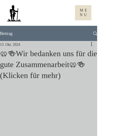
Gasthaus
ME
zum rene
NU
Beitrag
13. Okt. 2024
🥨🍻Wir bedanken uns für die
gute Zusammenarbeit🥨🍻
(Klicken für mehr)