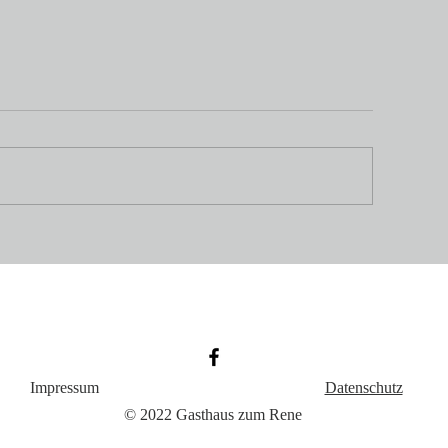
Wir sind im Urlaub
r bestanden
hrabschlussprüfung
atulieren wir!
Impressum
Datenschutz
© 2022 Gasthaus zum Rene