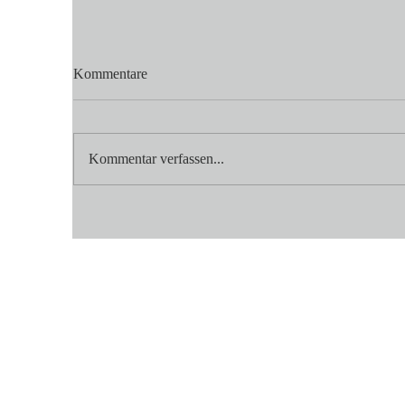
Kommentare
Kommentar verfassen...
🔥Wir heizen den Grill ein! 🔥
Zu
Es ist wieder soweit – unsere
Le
Grillabende stehen vor der Tür!
gr
🍖🥓🌽🥂🍻