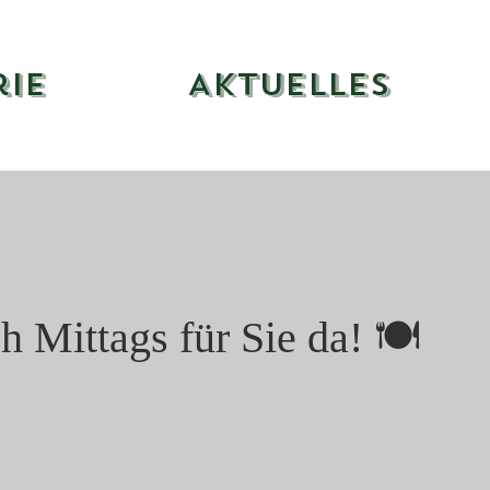
rie
Aktuelles
h Mittags für Sie da! 🍽️