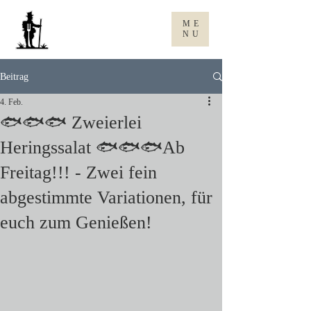
Gasthaus
ME
zum rene
NU
Beitrag
4. Feb.
🐟🐟🐟 Zweierlei
Heringssalat 🐟🐟🐟Ab
Freitag!!! - Zwei fein
abgestimmte Variationen, für
euch zum Genießen!