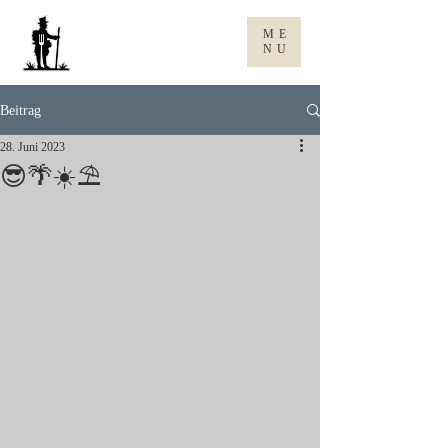
Gasthaus
ME
zum rene
NU
Beitrag
28. Juni 2023
😎🌴☀️⛱️