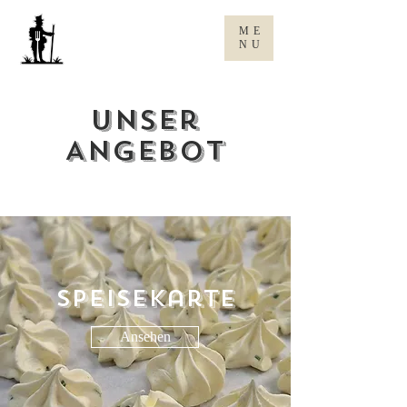
Gasthaus
ME
zum rene
NU
Unser
Angebot
Speisekarte
Ansehen