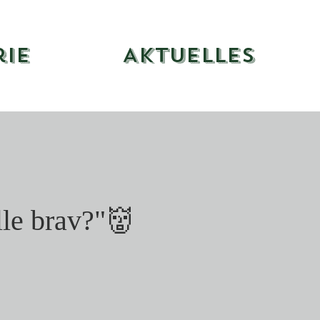
rie
Aktuelles
lle brav?"👹