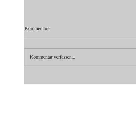
Kommentare
Kommentar verfassen...
🔥Wir heizen den Grill ein! 🔥
Zu
Es ist wieder soweit – unsere
Le
Grillabende stehen vor der Tür!
gr
🍖🥓🌽🥂🍻