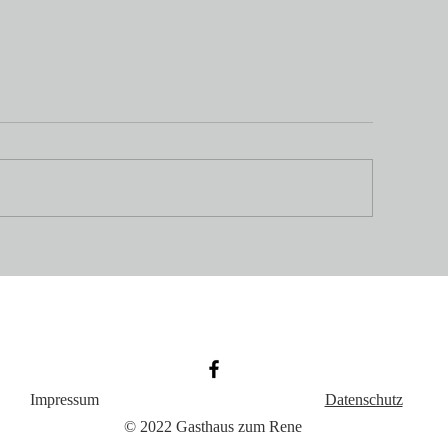
Wir sind im Urlaub
r bestanden
hrabschlussprüfung
atulieren wir!
Impressum
Datenschutz
© 2022 Gasthaus zum Rene